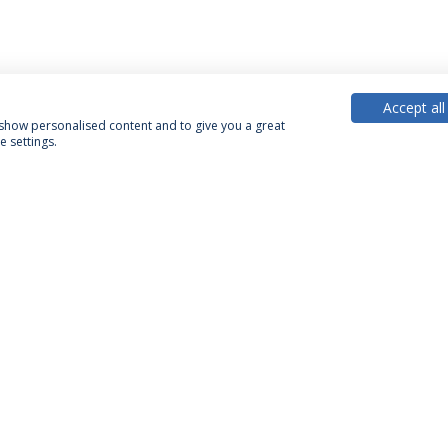
Accept all
, show personalised content and to give you a great
 settings.
PARTNER OR MEMBER
FUNDING