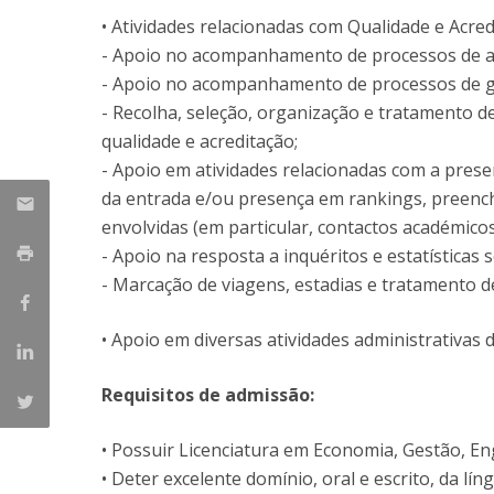
Management
• Atividades relacionadas com Qualidade e Acre
Marketing
UCP Initiatives
- Apoio no acompanhamento de processos de acr
- Apoio no acompanhamento de processos de gara
PhD in Management
- Recolha, seleção, organização e tratamento 
qualidade e acreditação;
- Apoio em atividades relacionadas com a pres
da entrada e/ou presença em rankings, preenc
envolvidas (em particular, contactos académico
- Apoio na resposta a inquéritos e estatísticas 
- Marcação de viagens, estadias e tratamento d
• Apoio em diversas atividades administrativas
Requisitos de admissão:
• Possuir Licenciatura em Economia, Gestão, En
• Deter excelente domínio, oral e escrito, da lí