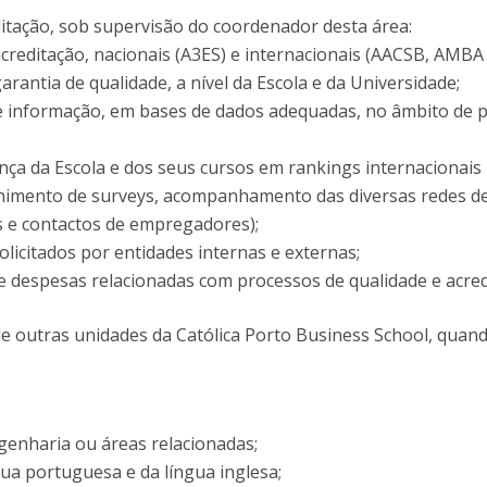
ditação, sob supervisão do coordenador desta área:
editação, nacionais (A3ES) e internacionais (AACSB, AMBA 
ntia de qualidade, a nível da Escola e da Universidade;
de informação, em bases de dados adequadas, no âmbito de 
ença da Escola e dos seus cursos em rankings internaciona
himento de surveys, acompanhamento das diversas redes de
s e contactos de empregadores);
solicitados por entidades internas e externas;
e despesas relacionadas com processos de qualidade e acred
 de outras unidades da Católica Porto Business School, quan
genharia ou áreas relacionadas;
ngua portuguesa e da língua inglesa;