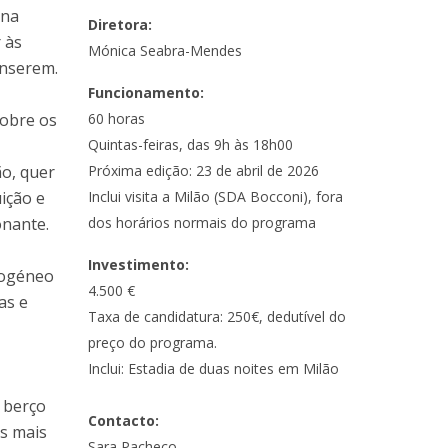
 na
Diretora:
 às
Mónica Seabra-Mendes
inserem.
Funcionamento:
sobre os
60 horas
Quintas-feiras, das 9h às 18h00
o, quer
Próxima edição: 23 de abril de 2026
uição e
Inclui visita a Milão (SDA Bocconi), fora
onante.
dos horários normais do programa
Investimento:
rogéneo
4.500 €
as e
Taxa de candidatura: 250€, dedutível do
preço do programa. ​
Inclui: Estadia de duas noites em Milão
 berço
Contacto:
os mais
Sara Pacheco