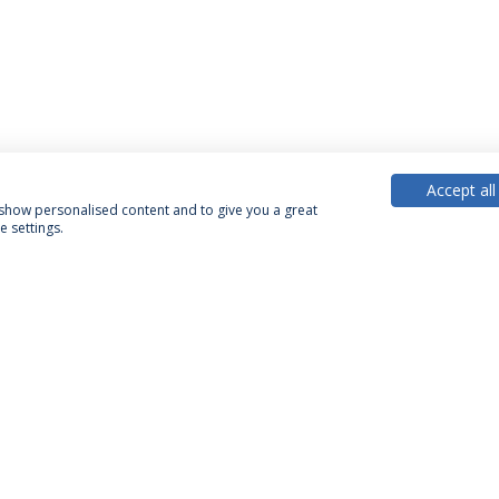
Accept all
, show personalised content and to give you a great
 settings.
PARCEIROS OU MEMBROS
FINANCIA