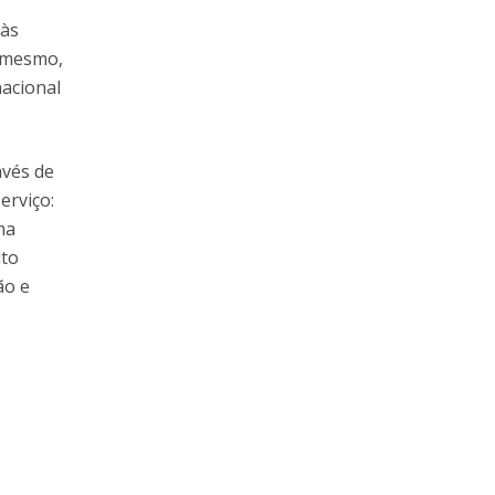
 às
o mesmo,
nacional
avés de
erviço:
ma
ito
ão e