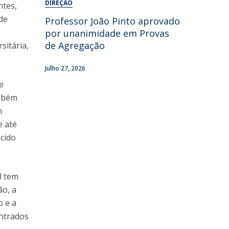
DIREÇÃO
ntes,
de
Professor João Pinto aprovado
por unanimidade em Provas
de Agregação
sitária,
Julho 27, 2026
e
ambém
m
e até
cido
l tem
ão, a
o e a
ntrados