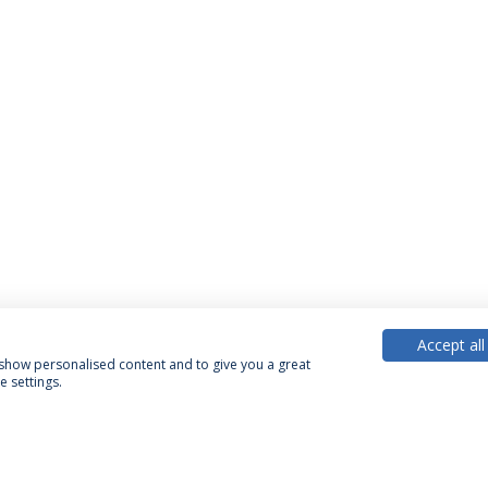
Accept all
, show personalised content and to give you a great
 settings.
PARCEIROS OU MEMBROS