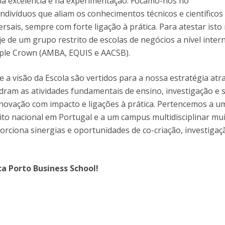
a excelência e na experimentação. Focamo-nos no
ndivíduos que aliam os conhecimentos técnicos e científicos
rsais, sempre com forte ligação à prática. Para atestar ist
je de um grupo restrito de escolas de negócios a nível inter
iple Crown (AMBA, EQUIS e AACSB).
e a visão da Escola são vertidos para a nossa estratégia atr
dram as atividades fundamentais de ensino, investigação e s
inovação com impacto e ligações à prática. Pertencemos a u
to nacional em Portugal e a um campus multidisciplinar mu
orciona sinergias e oportunidades de co-criação, investigaç
a Porto Business School!