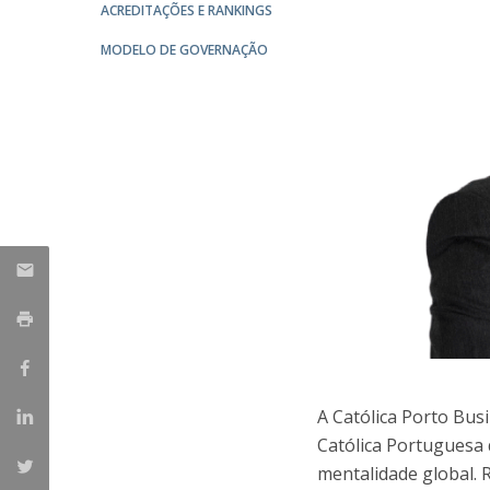
Mestrado em Gestão
ACREDITAÇÕES E RANKINGS
Master in Marketing
Iniciativas UCP
MODELO DE GOVERNAÇÃO
Doutoramento em Gestão
A Católica Porto Bus
Católica Portuguesa 
mentalidade global. 