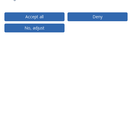
Accept all
Deny
RANKINGS
No, adjust
PARCEIROS OU MEMBROS
FINANCIAMENTO