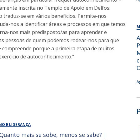
mente inscrita no Templo de Apolo em Delfos:
 traduz-se em vários benefícios. Permite-nos
uda-nos a identificar áreas e processos em que temos
M
orna-nos mais predisposto/as para aprender e
A
 as pessoas de quem podemos rodear-nos para que
P
se compreende porque a primeira etapa de muitos
M
exercício de autoconhecimento."
c
C
A
NO E LIDERANÇA
 Quanto mais se sobe, menos se sabe? |