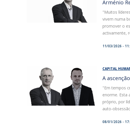
Arménio Re
"Muitos líder
vivem numa bo
promover o esp
activamente, r
11/03/2026 - 11
CAPITAL HUMA
A ascenção
"Em tempos crí
enorme. Esta 
próprio, por l
auto-obsessão 
08/01/2026 - 17