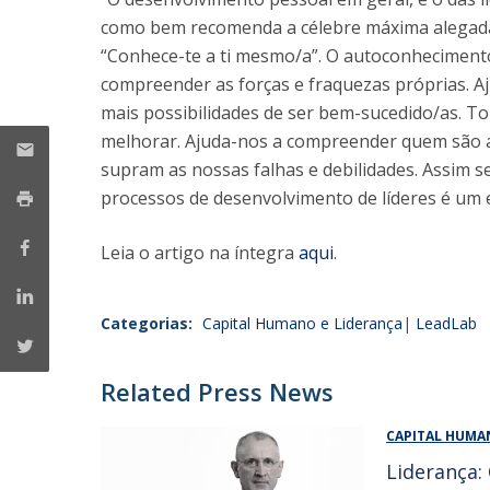
Mestrado em Gestão
como bem recomenda a célebre máxima alegada
Master in Marketing
Iniciativas UCP
“Conhece-te a ti mesmo/a”. O autoconhecimento
compreender as forças e fraquezas próprias. Aj
Doutoramento em Gestão
mais possibilidades de ser bem-sucedido/as. T
melhorar. Ajuda-nos a compreender quem são
supram as nossas falhas e debilidades. Assim 
processos de desenvolvimento de líderes é um 
Leia o artigo na íntegra
aqui
.
Categorias:
Capital Humano e Liderança
LeadLab
Related Press News
CAPITAL HUMA
Liderança: