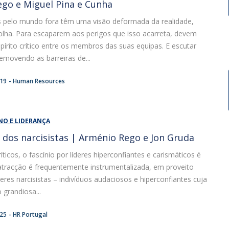
go e Miguel Pina e Cunha
es pelo mundo fora têm uma visão deformada da realidade,
lha. Para escaparem aos perigos que isso acarreta, devem
írito crítico entre os membros das suas equipas. E escutar
emovendo as barreiras de...
:19
Human Resources
NO E LIDERANÇA
 dos narcisistas | Arménio Rego e Jon Gruda
ticos, o fascínio por líderes hiperconfiantes e carismáticos é
atracção é frequentemente instrumentalizada, em proveito
íderes narcisistas – indivíduos audaciosos e hiperconfiantes cuja
grandiosa...
:25
HR Portugal