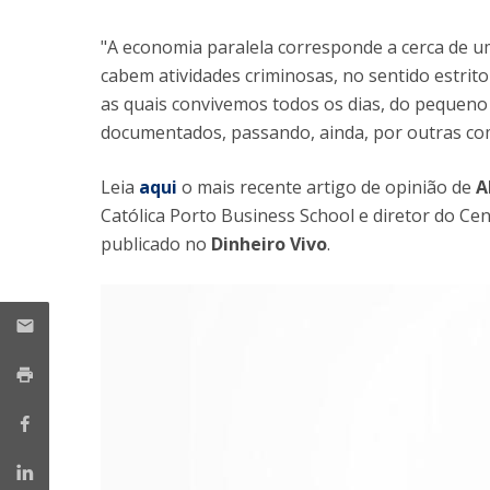
Mestrado em Gestão
Master in Marketing
Iniciativas UCP
"A economia paralela corresponde a cerca de um
cabem atividades criminosas, no sentido estrito
Doutoramento em Gestão
as quais convivemos todos os dias, do pequeno
documentados, passando, ainda, por outras com
Leia
aqui
o mais recente artigo de opinião de
A
Católica Porto Business School e diretor do Ce
publicado no
Dinheiro Vivo
.