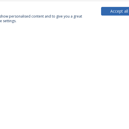
Accept all
, show personalised content and to give you a great
 settings.
PARCEIROS OU MEMBROS
FINANCIA
ca de Privacidade
Termos & Condições
Direitos do Titular dos
Condições de Confidencialidade e Tratamento de Dados Pessoai
© 2026 Universidade Católica Portuguesa