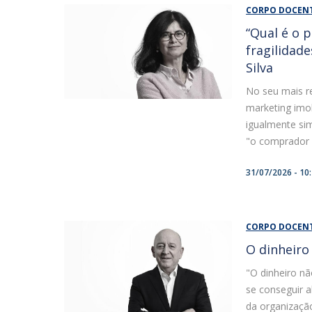
CORPO DOCEN
“Qual é o 
fragilidad
Silva
No seu mais re
marketing imob
igualmente sim
"o comprador p
31/07/2026 - 10
CORPO DOCEN
O dinheiro
"O dinheiro nã
se conseguir 
da organização