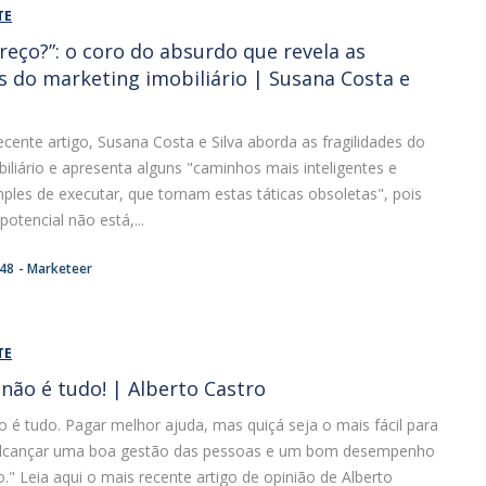
TE
preço?”: o coro do absurdo que revela as
es do marketing imobiliário | Susana Costa e
cente artigo, Susana Costa e Silva aborda as fragilidades do
iliário e apresenta alguns "caminhos mais inteligentes e
ples de executar, que tornam estas táticas obsoletas", pois
otencial não está,...
:48
Marketeer
TE
 não é tudo! | Alberto Castro
o é tudo. Pagar melhor ajuda, mas quiçá seja o mais fácil para
alcançar uma boa gestão das pessoas e um bom desempenho
." Leia aqui o mais recente artigo de opinião de Alberto