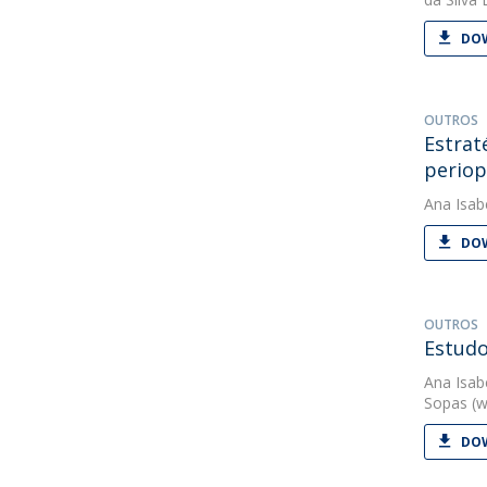
DOW
OUTROS
Estrat
periop
Ana Isab
DOW
OUTROS
Estudo
Ana Isab
Sopas
(w
DOW