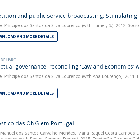
ition and public service broadcasting: Stimulating cr
el Príncipe dos Santos da Silva Lourenço
(with Turner, S.). 2012. Soc
NLOAD AND MORE DETAILS
 DE LIVRO
ctual governance: reconciling ‘Law and Economics’ w
el Príncipe dos Santos da Silva Lourenço
(with Ana Lourenço). 2011. 
NLOAD AND MORE DETAILS
stico das ONG em Portugal
 Manuel dos Santos Carvalho Mendes
,
Maria Raquel Costa Campos Le
 Lourenço
(with Raquel Campos Franco). 2015. Fundação Calouste Gu