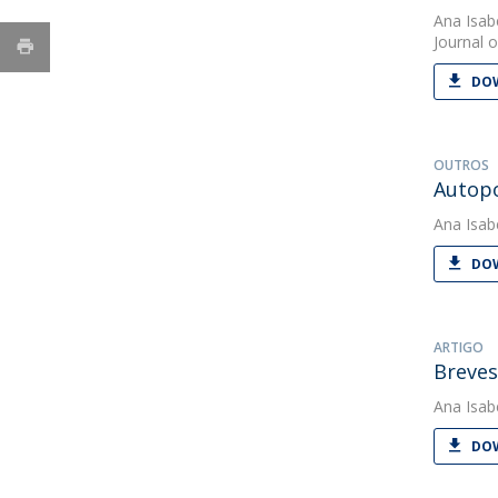
Ana Isab
Journal o
DOW
OUTROS
Autopo
Ana Isab
DOW
ARTIGO
Breves
Ana Isab
DOW