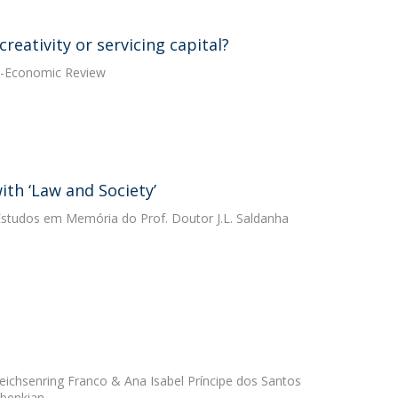
eativity or servicing capital?
io-Economic Review
ith ‘Law and Society’
Estudos em Memória do Prof. Doutor J.L. Saldanha
ichsenring Franco
&
Ana Isabel Príncipe dos Santos
lbenkian