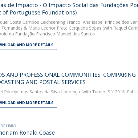
ias de Impacto - O Impacto Social das Fundações Por
 of Portuguese Foundations)
quel Costa Campos Leichsenring Franco
,
Ana Isabel Príncipe dos San
 Fernandes
&
Maria Leonor Prata Cerqueira Sopas
(with Raquel Camp
oio da Fundação Francisco Manuel dos Santos
NLOAD AND MORE DETAILS
DS AND PROFESSIONAL COMMUNITIES: COMPARING 
CASTING AND POSTAL SERVICES
el Príncipe dos Santos da Silva Lourenço
(with Turner, S.). 2016. Publi
NLOAD AND MORE DETAILS
 DE LIVRO
moriam Ronald Coase