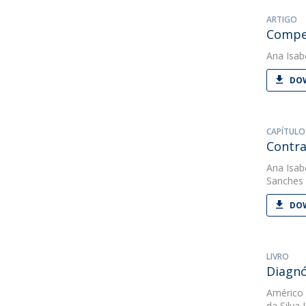
ARTIGO
Compet
Ana Isab
DOW
CAPÍTULO
Contra
Ana Isab
Sanches
DOW
LIVRO
Diagnó
Américo
da Silva