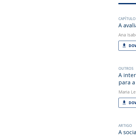
CAPÍTULO
A aval
Ana Isab
DOW
OUTROS
A inte
para a
Maria Le
DOW
ARTIGO
A soci