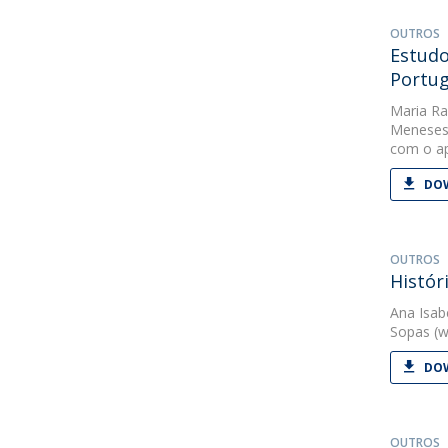
OUTROS
Estudo
Portug
Maria Ra
Meneses
com o ap
DOW
OUTROS
Histór
Ana Isab
Sopas
(w
DOW
OUTROS