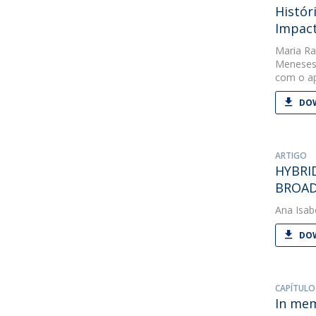
Histór
Impact
Maria Ra
Meneses
com o ap
DOW
ARTIGO
HYBRI
BROAD
Ana Isab
DOW
CAPÍTULO
In me