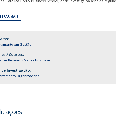
da Católica Porto Business School, onde investiga na área da regula
TRAR MAIS
rams:
ramento em Gestão
es / Courses:
tative Research Methods
Tese
 de Investigação:
rtamento Organizacional
licações