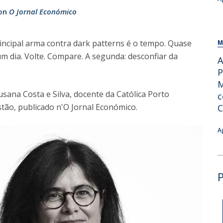
on
O Jornal Económico
incipal arma contra dark patterns é o tempo. Quase
M
 dia. Volte. Compare. A segunda: desconfiar da
A
P
M
usana Costa e Silva, docente da Católica Porto
c
tão, publicado n'O Jornal Económico.
C
A