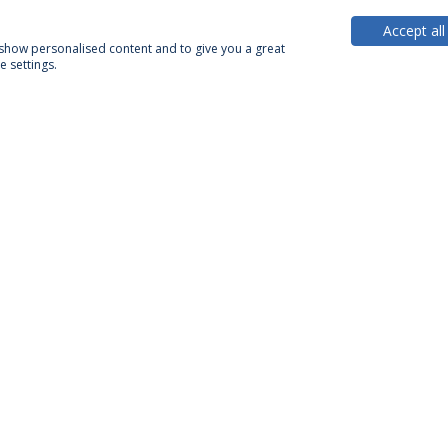
Accept all
, show personalised content and to give you a great
 settings.
PARCEIROS OU MEMBROS
FINANCIA
ca de Privacidade
Termos & Condições
Direitos do Titular dos
Condições de Confidencialidade e Tratamento de Dados Pessoai
© 2026 Universidade Católica Portuguesa