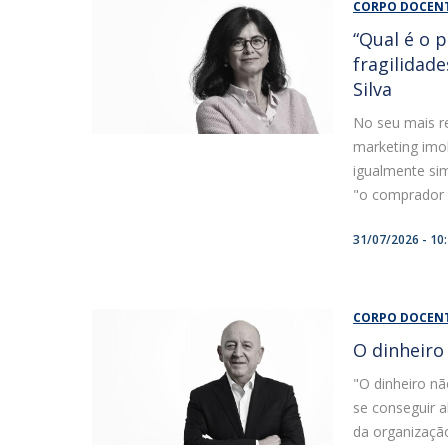
CORPO DOCEN
“Qual é o 
fragilidad
Silva
No seu mais re
marketing imob
igualmente sim
"o comprador p
31/07/2026 - 10
CORPO DOCEN
O dinheiro
"O dinheiro nã
se conseguir 
da organização