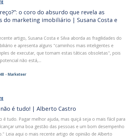
TE
preço?”: o coro do absurdo que revela as
es do marketing imobiliário | Susana Costa e
cente artigo, Susana Costa e Silva aborda as fragilidades do
iliário e apresenta alguns "caminhos mais inteligentes e
ples de executar, que tornam estas táticas obsoletas", pois
otencial não está,...
:48
Marketeer
TE
 não é tudo! | Alberto Castro
o é tudo. Pagar melhor ajuda, mas quiçá seja o mais fácil para
alcançar uma boa gestão das pessoas e um bom desempenho
." Leia aqui o mais recente artigo de opinião de Alberto