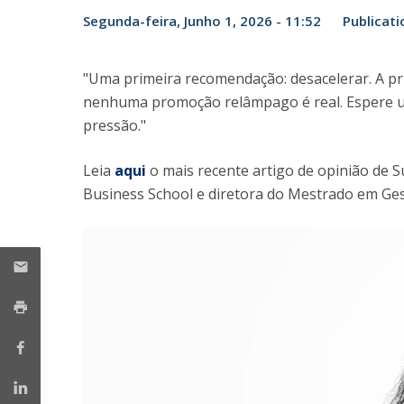
Mestrado em Gestão
Segunda-feira, Junho 1, 2026 - 11:52
Publicati
Master in Marketing
Iniciativas UCP
Doutoramento em Gestão
"Uma primeira recomendação: desacelerar. A pr
nenhuma promoção relâmpago é real. Espere um
pressão."
Leia
aqui
o mais recente artigo de opinião de S
Business School e diretora do Mestrado em Ges