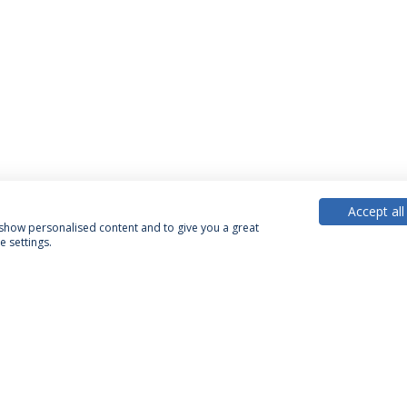
Accept all
, show personalised content and to give you a great
 settings.
PARCEIROS OU MEMBROS
FINANCIA