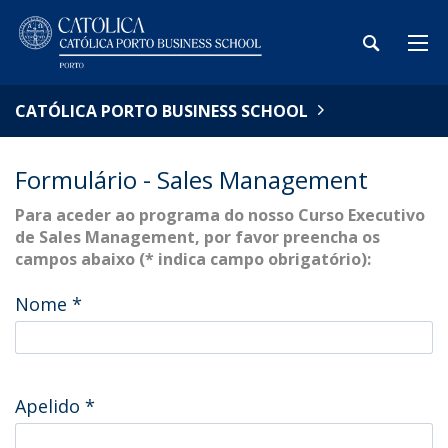
CATÓLICA PORTO BUSINESS SCHOOL
Formulário - Sales Management
Para aceder ao programa do nosso Curso Executivo
de Sales Management, por favor preencha os
campos abaixo (* indica campo obrigatório):
Nome
*
Apelido
*