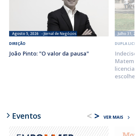
Agosto 5, 2026
Jornal de Negócios
Julho 31, 
DIREÇÃO
DUPLA LIC
João Pinto: "O valor da pausa"
Indecis
Matemát
licenci
escolhe
<
>
Eventos
VER MAIS