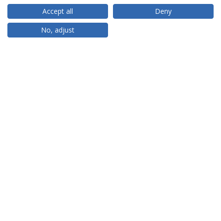
Accept all
Deny
RANKINGS
No, adjust
PARCEIROS OU MEMBROS
FINANCIAMENTO