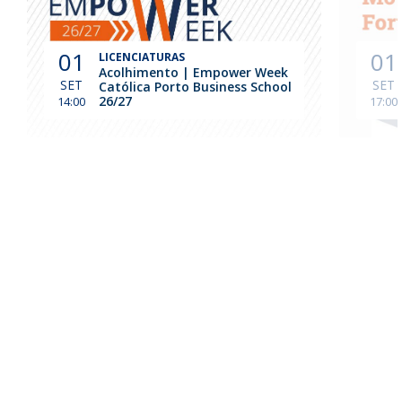
01
01
LICENCIATURAS
Acolhimento | Empower Week
SET
SET
Católica Porto Business School
26/27
14:00
17:00