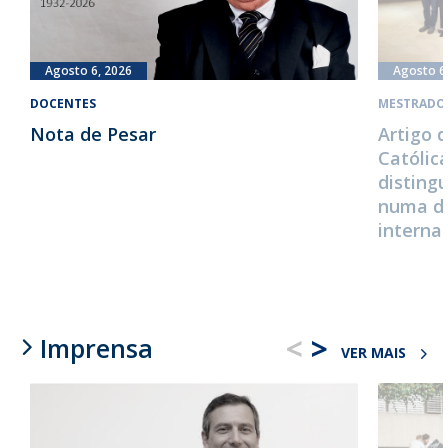
Agosto 6, 2026
Agosto 6
DOCENTES
MESTRADO
Nota de Pesar
Artigo 
Católic
disting
numa da
interna
<
>
Imprensa
VER MAIS