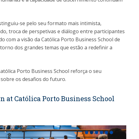
tinguiu-se pelo seu formato mais intimista,
, troca de perspetivas e diálogo entre participantes
do com a visão da Católica Porto Business School de
orno dos grandes temas que estão a redefinir a
atólica Porto Business School reforça o seu
obre os desafios do futuro.
n at Católica Porto Business School
fiber_manual_record
fiber_manual_record
fiber_manual_record
fiber_manual_record
fiber_manual_record
fiber_manual_record