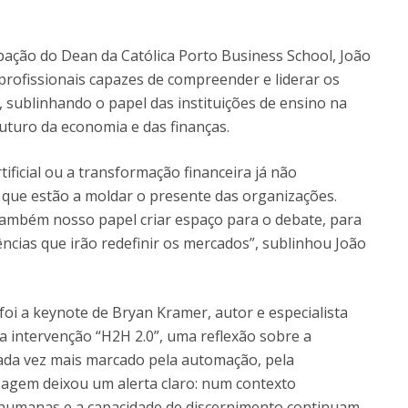
pação do Dean da Católica Porto Business School, João
profissionais capazes de compreender e liderar os
 sublinhando o papel das instituições de ensino na
uturo da economia e das finanças.
tificial ou a transformação financeira já não
 que estão a moldar o presente das organizações.
também nosso papel criar espaço para o debate, para
cias que irão redefinir os mercados”, sublinhou João
i a keynote de Bryan Kramer, autor e especialista
a intervenção “H2H 2.0”, uma reflexão sobre a
da vez mais marcado pela automação, pela
mensagem deixou um alerta claro: num contexto
es humanas e a capacidade de discernimento continuam