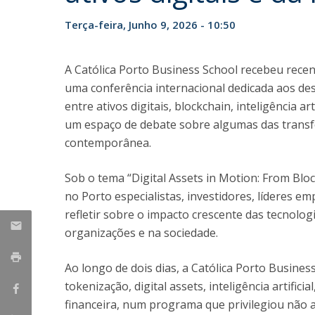
Mestrado em Gestão
Master in Marketing
Iniciativas UCP
Terça-feira, Junho 9, 2026 - 10:50
Doutoramento em Gestão
A Católica Porto Business School recebeu rece
uma conferência internacional dedicada aos de
entre ativos digitais, blockchain, inteligência a
um espaço de debate sobre algumas das trans
contemporânea.
Sob o tema “Digital Assets in Motion: From Bloc
no Porto especialistas, investidores, líderes e
refletir sobre o impacto crescente das tecnol
organizações e na sociedade.
Ao longo de dois dias, a Católica Porto Busine
tokenização, digital assets, inteligência artifi
financeira, num programa que privilegiou não