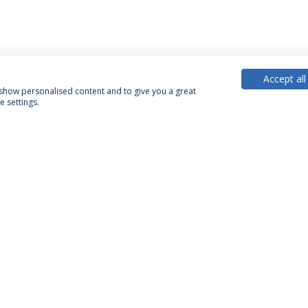
Accept all
, show personalised content and to give you a great
 settings.
PARCEIROS OU MEMBROS
FINANCIA