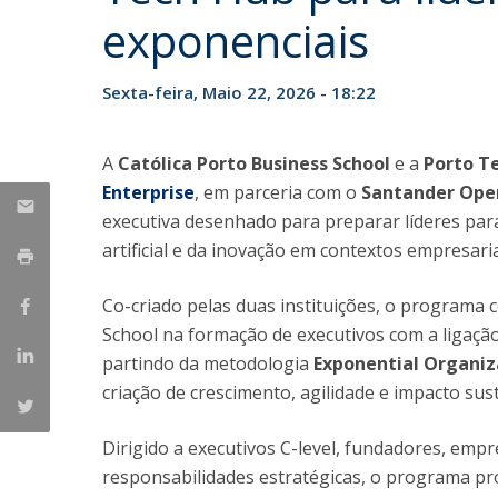
Mestrado em Gestão
exponenciais
Master in Marketing
Iniciativas UCP
Doutoramento em Gestão
Sexta-feira, Maio 22, 2026 - 18:22
A
Católica Porto Business School
e a
Porto T
Enterprise
, em parceria com o
Santander Ope
executiva desenhado para preparar líderes para 
artificial e da inovação em contextos empresari
Co-criado pelas duas instituições, o programa 
School na formação de executivos com a ligaçã
partindo da metodologia
Exponential Organiz
criação de crescimento, agilidade e impacto sus
Dirigido a executivos C-level, fundadores, emp
responsabilidades estratégicas, o programa pr