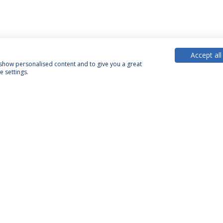
Accept all
, show personalised content and to give you a great
 settings.
PARCEIROS OU MEMBROS
FINANCIA