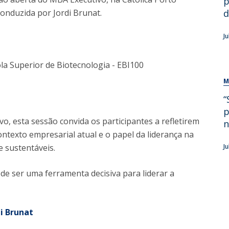
p
conduzida por Jordi Brunat.
d
J
la Superior de Biotecnologia - EBI100
M
“
p
, esta sessão convida os participantes a refletirem
n
ntexto empresarial atual e o papel da liderança na
e sustentáveis.
J
de ser uma ferramenta decisiva para liderar a
di Brunat