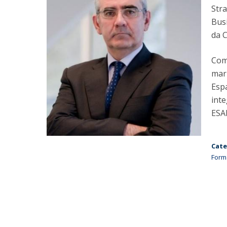
Str
Bus
da C
Com 
mar
Espa
int
ESA
Cate
Form