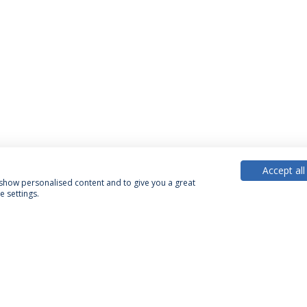
Accept all
, show personalised content and to give you a great
 settings.
PARCEIROS OU MEMBROS