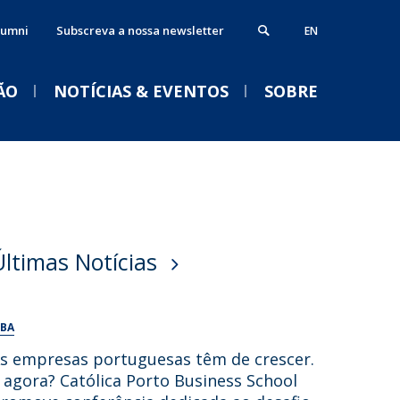
lumni
Subscreva a nossa newsletter
EN
ÃO
NOTÍCIAS & EVENTOS
SOBRE
BA Executivo
tica, Responsabilidade e
VENTOS
ustentabilidade
ós-Graduações
lumni
Últimas Notícias
rogramas em parceria
Acolhimento | Empower
ontactos
Week Católica Porto
fertas de Emprego e outras
Business School 26/27
BA
portunidades
Ter, 01 Set 2026 - 14:00
s empresas portuguesas têm de crescer.
 agora? Católica Porto Business School