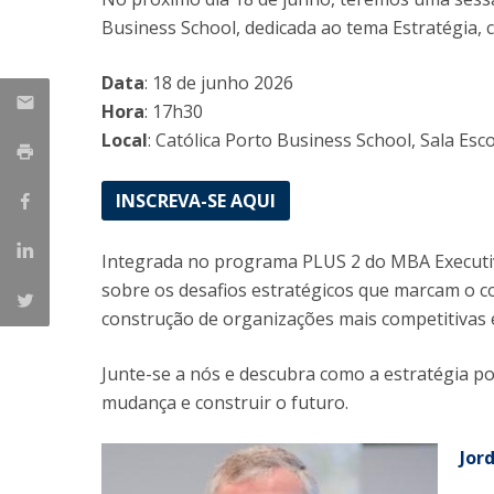
Mestrado em Gestão
Business School, dedicada ao tema Estratégia, 
Master in Marketing
Iniciativas UCP
Data
: 18 de junho 2026
Doutoramento em Gestão
Hora
: 17h30
Local
: Católica Porto Business School, Sala
Esco
INSCREVA-SE AQUI
Integrada no programa PLUS 2 do MBA Executivo
sobre os desafios estratégicos que marcam o co
construção de organizações mais competitivas 
Junte-se a nós e descubra como a estratégia po
mudança e construir o futuro.
Jor