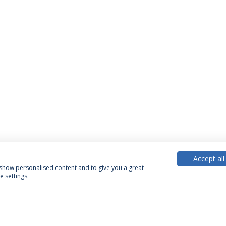
Accept all
, show personalised content and to give you a great
 settings.
PARCEIROS OU MEMBROS