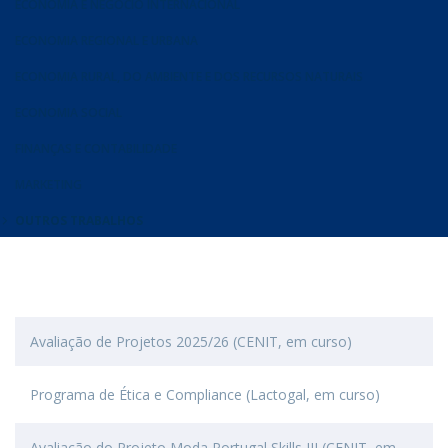
ECONOMIA E NEGÓCIO INTERNACIONAL
ECONOMIA REGIONAL E URBANA
ECONOMIA RURAL, DO AMBIENTE E DOS RECURSOS NATURAIS
ECONOMIA SOCIAL
FINANÇAS E CONTABILIDADE
MARKETING
OUTROS TRABALHOS
Avaliação de Projetos 2025/26 (CENIT, em curso)
Programa de Ética e Compliance (Lactogal, em curso)
Avaliação do Projeto Moda Portugal Skills III (CENIT, em